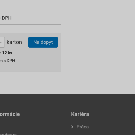
s DPH
karton
Na dopyt
e
12
ks
om s DPH
formácie
Kariéra
y
Práca
 podpora