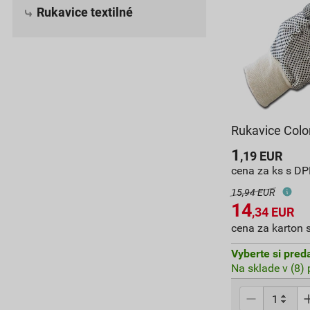
Rukavice textilné
Rukavice Colo
1
,19
EUR
cena za ks s D
15,94 EUR
14
,34
EUR
cena za karton 
Vyberte si pred
Na sklade v (8)