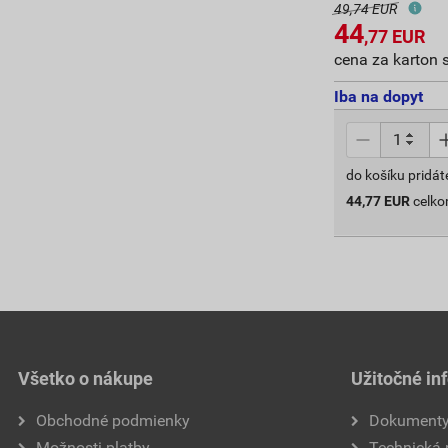
49,74 EUR
44
,77
EUR
cena za karton 
Iba na dopyt
do košíku pridát
44,77
EUR
celk
Všetko o nákupe
Užitočné in
Obchodné podmienky
Dokument
Možnosti platby
Technická