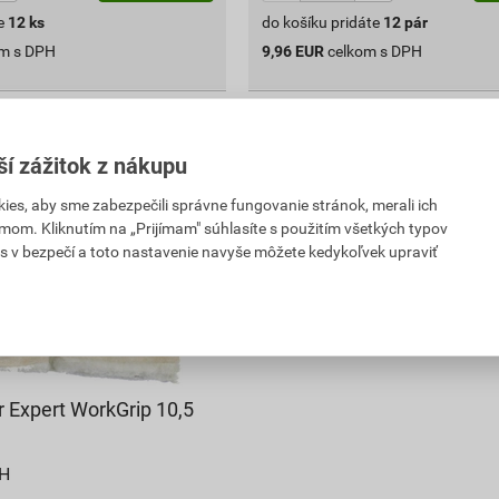
e
12
ks
do košíku pridáte
12
pár
om s DPH
9,96
EUR
celkom s DPH
ší zážitok z nákupu
es, aby sme zabezpečili správne fungovanie stránok, merali ich
mom. Kliknutím na „Prijímam" súhlasíte s použitím všetkých typov
s v bezpečí a toto nastavenie navyše môžete kedykoľvek upraviť
r Expert WorkGrip 10,5
PH