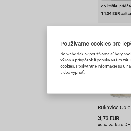
do košíku pridát
14,34
EUR
celk
Používame cookies pre lep
Na webe dek.sk používame súbory cooki
výkon a prispôsobili ponuky vašim záuj
cookies. Poskytnuté informácie sú u ná
alebo vypnúť.
Rukavice Colo
3
,73
EUR
cena za ks s D