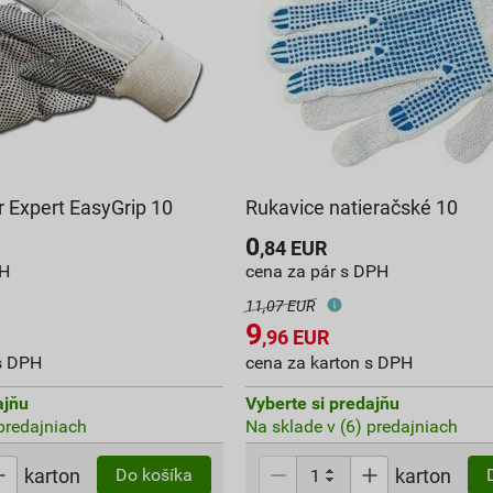
r Expert EasyGrip 10
Rukavice natieračské 10
0
,84
EUR
PH
cena za pár s DPH
11,07 EUR
9
,96
EUR
s DPH
cena za karton s DPH
ajňu
Vyberte si predajňu
 predajniach
Na sklade v (6) predajniach
karton
karton
Do košíka