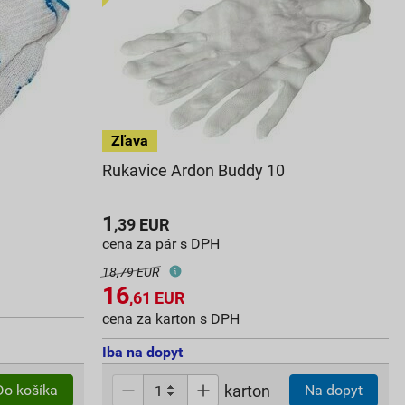
Rukavice Ardon Buddy 10
1
,39
EUR
cena za pár s DPH
18,79 EUR
16
,61
EUR
cena za karton s DPH
Iba na dopyt
karton
Do košíka
Na dopyt