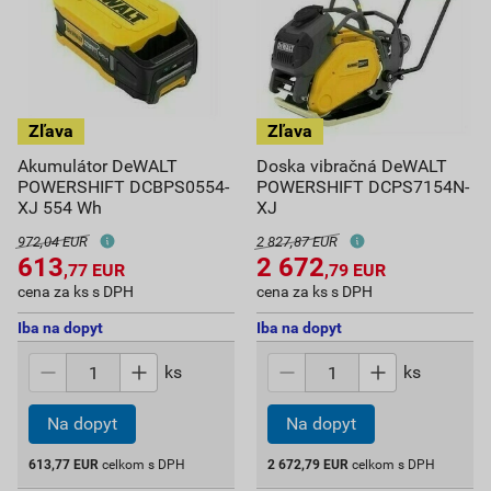
Akumulátor DeWALT
Doska vibračná DeWALT
POWERSHIFT DCBPS0554-
POWERSHIFT DCPS7154N-
XJ 554 Wh
XJ
972,04 EUR
2 827,87 EUR
613
2 672
,77
EUR
,79
EUR
cena za ks s DPH
cena za ks s DPH
Iba na dopyt
Iba na dopyt
ks
ks
Na dopyt
Na dopyt
613,77
EUR
celkom s DPH
2 672,79
EUR
celkom s DPH