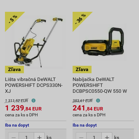
Lišta vibračná DeWALT
Nabíjačka DeWALT
POWERSHIFT DCPS330N-
POWERSHIFT
XJ
DCBPSC0550-QW 550 W
1 311,52 EUR
383,61 EUR
1 239
241
,84
EUR
,84
EUR
cena za ks s DPH
cena za ks s DPH
Iba na dopyt
Iba na dopyt
ks
ks