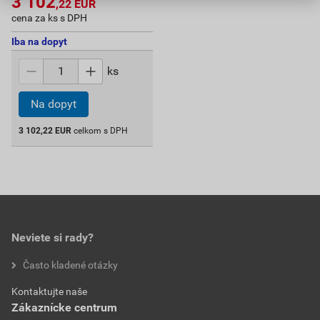
3 102
,22
EUR
cena za ks s DPH
Iba na dopyt
ks
Na dopyt
3 102,22
EUR
celkom s DPH
Neviete si rady?
Často kladené otázky
Kontaktujte naše
Zákaznícke centrum