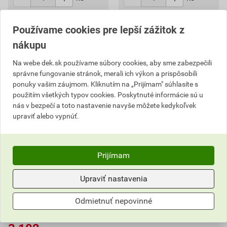
Na dopyt
Na dopyt
Používame cookies pre lepší zážitok z
1 239,84
EUR
celkom s DPH
241,84
EUR
celkom s DPH
nákupu
Na webe dek.sk používame súbory cookies, aby sme zabezpečili
správne fungovanie stránok, merali ich výkon a prispôsobili
ponuky vašim záujmom. Kliknutím na „Prijímam" súhlasíte s
použitím všetkých typov cookies. Poskytnuté informácie sú u
nás v bezpečí a toto nastavenie navyše môžete kedykoľvek
upraviť alebo vypnúť.
Prijímam
Upraviť nastavenia
Pech vibračný DeWALT
POWERSHIFT DCPS660N-
Odmietnuť nepovinné
XJ
3 280,51 EUR