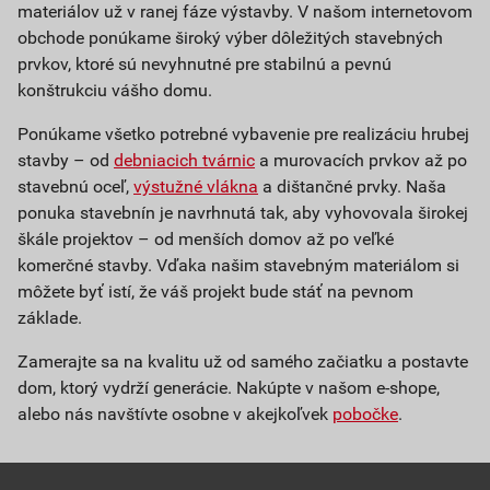
materiálov už v ranej fáze výstavby. V našom internetovom
obchode ponúkame široký výber dôležitých stavebných
prvkov, ktoré sú nevyhnutné pre stabilnú a pevnú
konštrukciu vášho domu.
Ponúkame všetko potrebné vybavenie pre realizáciu hrubej
stavby – od
debniacich tvárnic
a murovacích prvkov až po
stavebnú oceľ,
výstužné vlákna
a dištančné prvky. Naša
ponuka stavebnín je navrhnutá tak, aby vyhovovala širokej
škále projektov – od menších domov až po veľké
komerčné stavby. Vďaka našim stavebným materiálom si
môžete byť istí, že váš projekt bude stáť na pevnom
základe.
Zamerajte sa na kvalitu už od samého začiatku a postavte
dom, ktorý vydrží generácie. Nakúpte v našom e-shope,
alebo nás navštívte osobne v akejkoľvek
pobočke
.