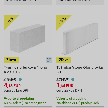
3,03
EUR
celkom s DPH
3,49
EUR
celkom s DPH
Tvárnica priečková Ytong
Tvárnica Ytong Obmurovka
Klasik 150
50
4,38 EUR
1,72 EUR
4
1
,13
EUR
,64
EUR
cena za ks s DPH
cena za ks s DPH
Vyberte si predajňu
Vyberte si predajňu
Na sklade v (18) predajniach
Na sklade v (18) predajniach