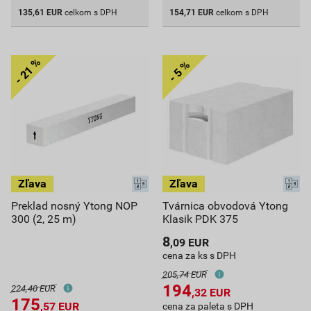
135,61
EUR
celkom s DPH
154,71
EUR
celkom s DPH
Preklad nosný Ytong NOP
Tvárnica obvodová Ytong
300 (2, 25 m)
Klasik PDK 375
8
,09
EUR
cena za ks s DPH
205,74 EUR
194
224,40 EUR
,32
EUR
175
,57
EUR
cena za paleta s DPH