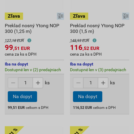
Preklad nosný Ytong NOP
Preklad nosný Ytong NOP
300 (1,25 m)
300 (1,5 m)
127,18 EUR
148,93 EUR
99
116
,51
EUR
,52
EUR
cena za ks s DPH
cena za ks s DPH
Iba na dopyt
Iba na dopyt
Dostupné len v (2) predajniach
Dostupné len v (3) predajniach
ks
ks
Na dopyt
Na dopyt
99,51
EUR
celkom s DPH
116,52
EUR
celkom s DPH