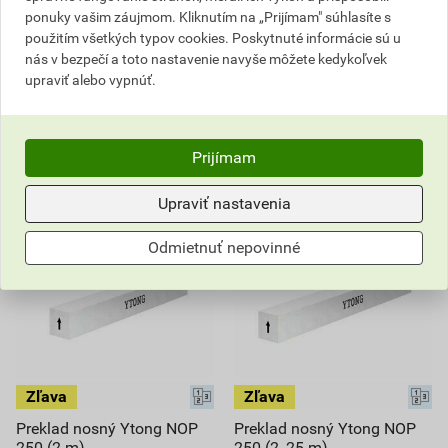
Iba na dopyt
Iba na dopyt
ponuky vašim záujmom. Kliknutím na „Prijímam" súhlasíte s
Dostupné len v (4) predajniach
Dostupné len v (2) predajniach
použitím všetkých typov cookies. Poskytnuté informácie sú u
nás v bezpečí a toto nastavenie navyše môžete kedykoľvek
ks
ks
upraviť alebo vypnúť.
Na dopyt
Na dopyt
84,48
EUR
celkom s DPH
111,94
EUR
celkom s DPH
Prijímam
Upraviť nastavenia
Odmietnuť nepovinné
Preklad nosný Ytong NOP
Preklad nosný Ytong NOP
250 (2 m)
250 (2, 25 m)