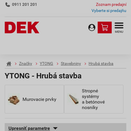
0911 201 201
Zoznam predajní
Vyberte si predajňu
MENU
Značky
YTONG
Stavebniny
Hrubá stavba
YTONG - Hrubá stavba
Stropné
systémy
Murovacie prvky
a betónové
nosníky
Upresniť parametre