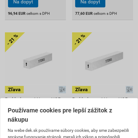
Na dopyt
Na dopyt
96,94
EUR
celkom s DPH
77,60
EUR
celkom s DPH
Preklad nosný Ytong NOP
Preklad nosný Ytong NOP
250 (1,25 m)
250 (1,75 m)
Používame cookies pre lepší zážitok z
107,97 EUR
143,09 EUR
nákupu
84
111
,48
EUR
,94
EUR
cena za ks s DPH
cena za ks s DPH
Na webe dek.sk používame súbory cookies, aby sme zabezpečili
správne fungovanie stránok, merali ich výkon a prispôsobili