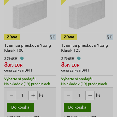
Tvárnica priečková Ytong
Tvárnica priečková Ytong
Klasik 100
Klasik 125
3,21 EUR
3,70 EUR
3
3
,03
EUR
,49
EUR
cena za ks s DPH
cena za ks s DPH
Vyberte si predajňu
Vyberte si predajňu
Na sklade v (19) predajniach
Na sklade v (19) predajniach
ks
ks
Do košíka
Do košíka