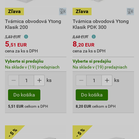
Tvárnica obvodová Ytong
Tvárnica obvodová Ytong
Klasik 200
Klasik PDK 300
5,83 EUR
8,68 EUR
5
8
,51
EUR
,20
EUR
cena za ks s DPH
cena za ks s DPH
Vyberte si predajňu
Vyberte si predajňu
Na sklade v (19) predajniach
Na sklade v (19) predajniach
ks
ks
Do košíka
Do košíka
5,51
EUR
celkom s DPH
8,20
EUR
celkom s DPH