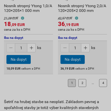
Nosník stropný Ytong 1,0/A
Nosník stropný Ytong 2,0/A
120×205×1 000 mm
120×205×2 000 mm
21,28 EUR
42,57 EUR
18
36
,09
EUR
,19
EUR
cena za ks s DPH
cena za ks s DPH
Iba na dopyt
Iba na dopyt
ks
ks
Na dopyt
Na dopyt
18,09
EUR
celkom s DPH
36,19
EUR
celkom s DPH
1
2
...
4
Šetriť na hrubej stavbe sa neoplatí. Základom pevnej a
spoľahlivej stavby je totiž výber kvalitných stavebných