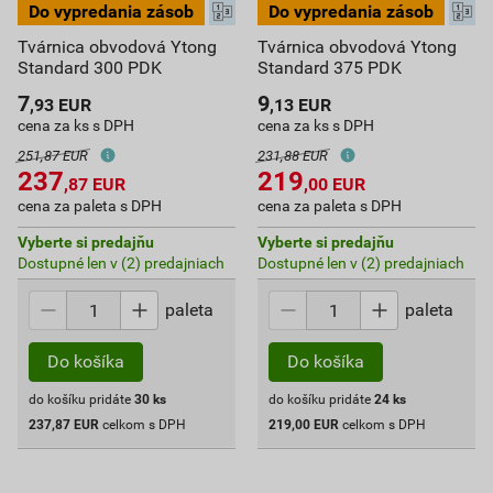
Tvárnica obvodová Ytong
Tvárnica obvodová Ytong
Standard 300 PDK
Standard 375 PDK
7
9
,93
EUR
,13
EUR
cena za ks s DPH
cena za ks s DPH
251,87 EUR
231,88 EUR
237
219
,87
EUR
,00
EUR
cena za paleta s DPH
cena za paleta s DPH
Vyberte si predajňu
Vyberte si predajňu
Dostupné len v (2) predajniach
Dostupné len v (2) predajniach
paleta
paleta
Do košíka
Do košíka
do košíku pridáte
30
ks
do košíku pridáte
24
ks
237,87
EUR
celkom s DPH
219,00
EUR
celkom s DPH