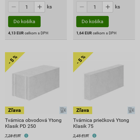
ks
ks
Do košíka
Do košíka
4,13
EUR
celkom s DPH
1,64
EUR
celkom s DPH
Tvárnica obvodová Ytong
Tvárnica priečková Ytong
Klasik PD 250
Klasik 75
7,28 EUR
2,45 EUR