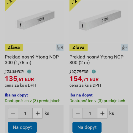
Preklad nosný Ytong NOP
Preklad nosný Ytong NOP
300 (1,75 m)
300 (2 m)
173,33 EUR
197,75 EUR
135
154
,61
EUR
,71
EUR
cena za ks s DPH
cena za ks s DPH
Iba na dopyt
Iba na dopyt
Dostupné len v (3) predajniach
Dostupné len v (3) predajniach
ks
ks
Na dopyt
Na dopyt