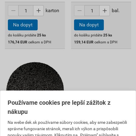
karton
bal.
Na dopyt
Na dopyt
do košíku pridáte
25
ks
do košíku pridáte
25
ks
176,74
EUR
celkom s DPH
159,14
EUR
celkom s DPH
Používame cookies pre lepší zážitok z
nákupu
Na webe dek.sk používame súbory cookies, aby sme zabezpečili
Mriežka brúsna Storch
správne fungovanie stránok, merali ich výkon a prispôsobili
Multiloch 225 mm 100
ponuky vašim záujmom. Kliknutím na „Prijímam" súhlasíte s