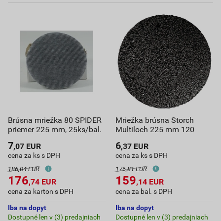
Brúsna mriežka 80 SPIDER
Mriežka brúsna Storch
priemer 225 mm, 25ks/bal.
Multiloch 225 mm 120
7
6
,07
EUR
,37
EUR
cena za ks s DPH
cena za ks s DPH
186,04 EUR
176,81 EUR
176
159
,74
EUR
,14
EUR
cena za karton s DPH
cena za bal. s DPH
Iba na dopyt
Iba na dopyt
Dostupné len v (3) predajniach
Dostupné len v (3) predajniach