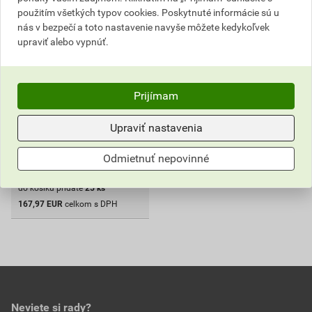
použitím všetkých typov cookies. Poskytnuté informácie sú u
6
,72
EUR
nás v bezpečí a toto nastavenie navyše môžete kedykoľvek
cena za ks s DPH
upraviť alebo vypnúť.
176,81 EUR
167
,97
EUR
cena za karton s DPH
Prijímam
Iba na dopyt
Upraviť nastavenia
karton
Odmietnuť nepovinné
Na dopyt
do košíku pridáte
25
ks
167,97
EUR
celkom s DPH
Neviete si rady?