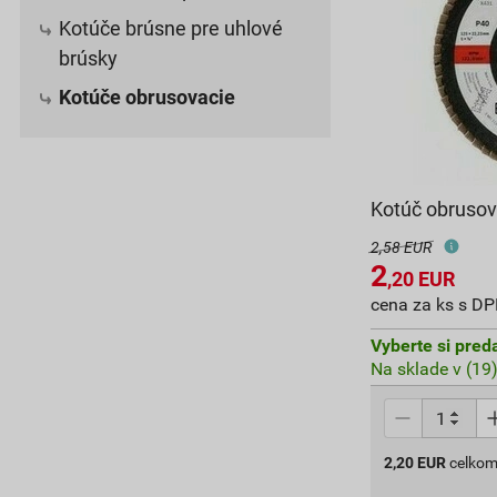
Kotúče brúsne pre uhlové
brúsky
Kotúče obrusovacie
Kotúč obrusov
2,58 EUR
2
,20
EUR
cena za ks s D
Vyberte si pred
Na sklade v (19
2,20
EUR
celkom