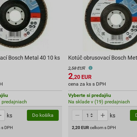
ací Bosch Metal 40 10 ks
Kotúč obrusovací Bosch Met
2,58 EUR
2
,20
EUR
PH
cena za ks s DPH
ajňu
Vyberte si predajňu
) predajniach
Na sklade v (19) predajniach
ks
ks
Do košíka
 s DPH
2,20
EUR
celkom s DPH