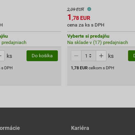
2,09 EUR
1
,78
EUR
PH
cena za ks s DPH
ajňu
Vyberte si predajňu
) predajniach
Na sklade v (17) predajniach
ks
ks
Do košíka
 s DPH
1,78
EUR
celkom s DPH
formácie
Kariéra