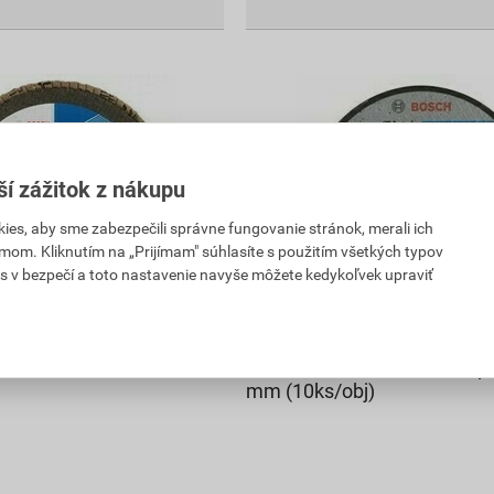
ší zážitok z nákupu
es, aby sme zabezpečili správne fungovanie stránok, merali ich
mom. Kliknutím na „Prijímam" súhlasíte s použitím všetkých typov
s v bezpečí a toto nastavenie navyše môžete kedykoľvek upraviť
ací Bosch Metal 120 10
Obrusovací kotúč s prelisom
Bosch Standard for Metal, p
mm (10ks/obj)