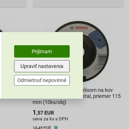
Prijímam
Upraviť nastavenia
Odmietnuť nepovinné
 na kov
Obrusovací kotúč s prelisom na kov
riemer 125
Bosch Standard for Metal, priemer 115
mm (10ks/obj)
1
,57
EUR
cena za ks s DPH
18,45 EUR