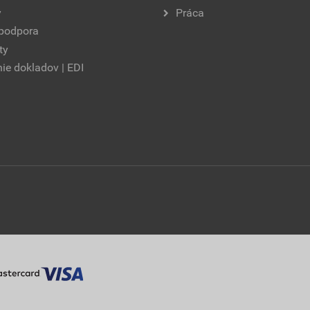
y
Práca
 podpora
ty
ie dokladov | EDI