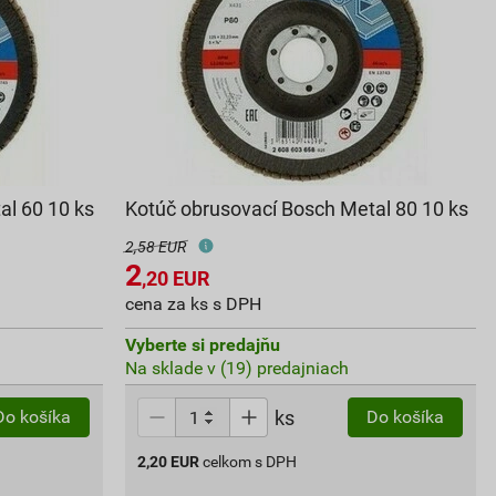
al 60 10 ks
Kotúč obrusovací Bosch Metal 80 10 ks
2,58 EUR
2
,20
EUR
cena za ks s DPH
Vyberte si predajňu
Na sklade v (19) predajniach
ks
Do košíka
Do košíka
2,20
EUR
celkom s DPH