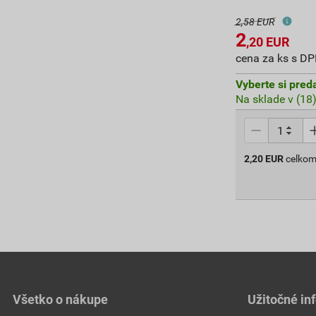
2,58 EUR
2
,20
EUR
cena za ks s D
Vyberte si pred
Na sklade v (18
2,20
EUR
celkom
Všetko o nákupe
Užitočné in