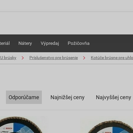
eriál
Nátery
Výpredaj
Požičovňa
KU brúsky
Príslušenstvo pre brúsenie
Kotúče brúsne pre uhl
Odporúčame
Najnižšej ceny
Najvyššej ceny