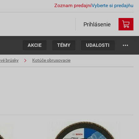
Zoznam predajní
Vyberte si predajňu
Prihlásenie
AKCIE
TÉMY
UDALOSTI
ové brúsky
Kotúče obrusovacie