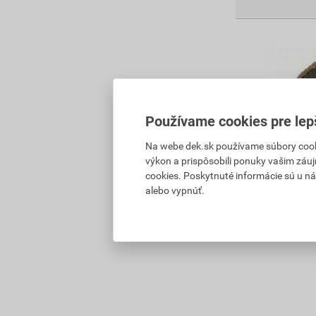
Používame cookies pre lep
Na webe dek.sk používame súbory cooki
výkon a prispôsobili ponuky vašim záuj
cookies. Poskytnuté informácie sú u ná
alebo vypnúť.
Kotúč obrusov
ks