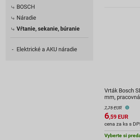
BOSCH
Náradie
Vŕtanie, sekanie, búranie
Elektrické a AKU náradie
Vrták Bosch S
mm, pracovná
7,75 EUR
6
,59
EUR
cena za ks s D
Vyberte si pred