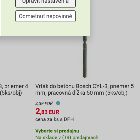
Upraviť nastavenia
Odmietnuť nepovinné
, priemer 4
Vrták do betónu Bosch CYL-3, priemer 5
(5ks/obj)
mm, pracovná dĺžka 50 mm (5ks/obj)
3,32 EUR
2
,83
EUR
cena za ks s DPH
Vyberte si predajňu
Na sklade v (19) predajniach