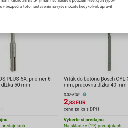
mom. Kliknutím na „Prijímam" súhlasíte s použitím všetkých typov
s v bezpečí a toto nastavenie navyše môžete kedykoľvek upraviť
DS PLUS-5X, priemer 6
Vrták do betónu Bosch CYL-3
 dĺžka 50 mm
mm, pracovná dĺžka 40 mm 
3,32 EUR
2
,83
EUR
PH
cena za ks s DPH
ajňu
Vyberte si predajňu
) predajniach
Na sklade v (19) predajniach