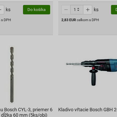
ks
ks
Do košíka
 s DPH
2,83
EUR
celkom s DPH
nu Bosch CYL-3, priemer 6
Kladivo vŕtacie Bosch GBH 
dĺžka 60 mm (5ks/obj)