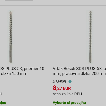
DS PLUS-5X, priemer 10
Vrták Bosch SDS PLUS-5X, p
 dĺžka 150 mm
mm, pracovná dĺžka 200 m
9,72 EUR
8
,27
EUR
PH
cena za ks s DPH
ajňu
Vyberte si predajňu