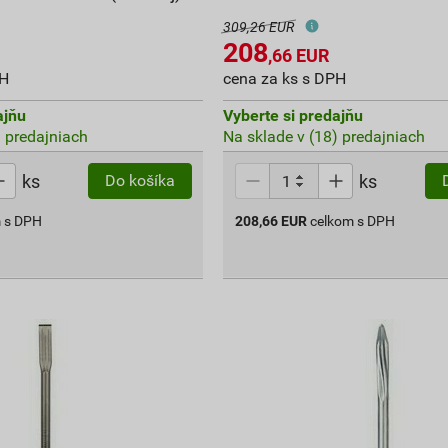
309,26 EUR
208
,66
EUR
PH
cena za ks s DPH
ajňu
Vyberte si predajňu
) predajniach
Na sklade v (18) predajniach
ks
ks
Do košíka
 s DPH
208,66
EUR
celkom s DPH