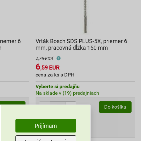
riemer 6
Vrták Bosch SDS PLUS-5X, priemer 6
m
mm, pracovná dĺžka 150 mm
7,75 EUR
6
,59
EUR
cena za ks s DPH
Vyberte si predajňu
Na sklade v (19) predajniach
ks
Do košíka
Do košíka
6,59
EUR
celkom s DPH
Prijímam