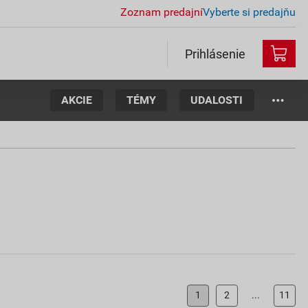
Zoznam predajní
Vyberte si predajňu
Prihlásenie
AKCIE
TÉMY
UDALOSTI
1
2
...
11