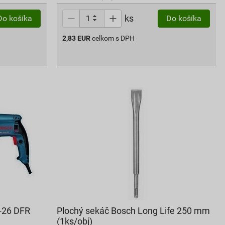
ks
Do košíka
Do košíka
2,83
EUR
celkom s DPH
2-26 DFR
Plochý sekáč Bosch Long Life 250 mm
(1ks/obj)