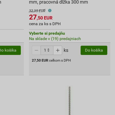
m
mm, pracovná dĺžka 300 mm
32,35 EUR
27
,50
EUR
cena za ks s DPH
Vyberte si predajňu
Na sklade v (19) predajniach
ks
Do košíka
Do košíka
27,50
EUR
celkom s DPH