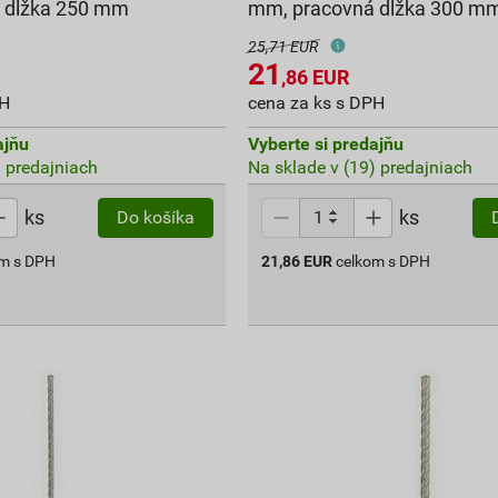
 dĺžka 250 mm
mm, pracovná dĺžka 300 m
25,71 EUR
21
,86
EUR
PH
cena za ks s DPH
ajňu
Vyberte si predajňu
) predajniach
Na sklade v (19) predajniach
ks
ks
Do košíka
om s DPH
21,86
EUR
celkom s DPH