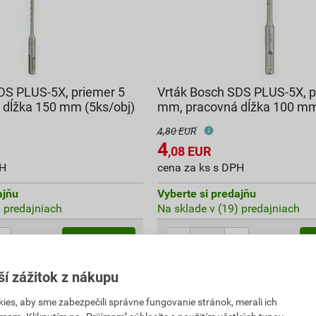
DS PLUS-5X, priemer 5
Vrták Bosch SDS PLUS-5X, p
dĺžka 150 mm (5ks/obj)
mm, pracovná dĺžka 100 m
4,80 EUR
4
,08
EUR
PH
cena za ks s DPH
ajňu
Vyberte si predajňu
) predajniach
Na sklade v (19) predajniach
ks
ks
Do košíka
 s DPH
4,08
EUR
celkom s DPH
ší zážitok z nákupu
es, aby sme zabezpečili správne fungovanie stránok, merali ich