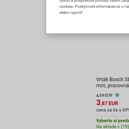
výkon a prispôsobili ponuky vašim záuj
cookies. Poskytnuté informácie sú u ná
alebo vypnúť.
Vrták Bosch S
mm, pracovná
4,55 EUR
3
,87
EUR
cena za ks s D
Vyberte si pred
Na sklade v (19