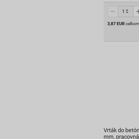
3,87
EUR
celkom
Vrták do betó
mm, pracovná 