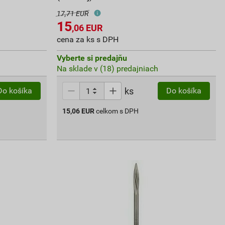
17,71 EUR
15
,06
EUR
cena za ks s DPH
Vyberte si predajňu
Na sklade v (18) predajniach
ks
Do košíka
Do košíka
15,06
EUR
celkom s DPH