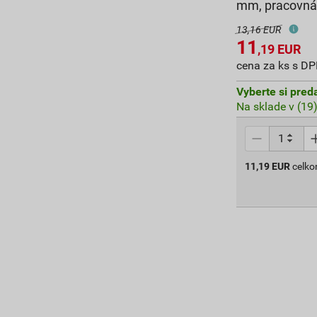
mm, pracovná
13,16 EUR
11
,19
EUR
cena za ks s D
Vyberte si pred
Na sklade v (19
11,19
EUR
celk