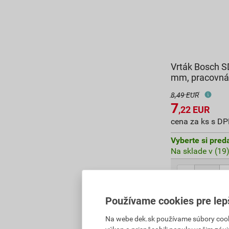
Vrták Bosch S
mm, pracovná 
8,49 EUR
7
,22
EUR
cena za ks s D
Vyberte si pred
Na sklade v (19
7,22
EUR
celkom
Používame cookies pre lep
Na webe dek.sk používame súbory cooki