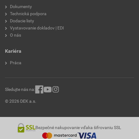
Dokumenty
Technická podpora
Dodacie listy
Vystavovanie dokladov | EDI
O nás
Kariéra
Práca
Sledujte nás na:
© 2026 DEK a.s.
Bezpečné nakupovanie vďaka šifrovaniu SSL