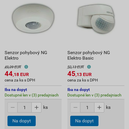
Senzor pohybový NG
Senzor pohybový NG
Elektro
Elektro Basic
49,09 EUR
50,13 EUR
44
45
,18
EUR
,13
EUR
cena za ks s DPH
cena za ks s DPH
Iba na dopyt
Iba na dopyt
Dostupné len v (3) predajniach
Dostupné len v (3) predajniach
ks
ks
Na dopyt
Na dopyt