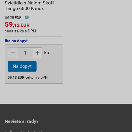
Svietidlo s čidlom Skoff
Tango 6500 K inox
64,25 EUR
59
,12
EUR
cena za ks s DPH
Iba na dopyt
ks
Na dopyt
59,13
EUR
celkom s DPH
Neviete si rady?