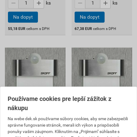
ks
ks
Na dopyt
Na dopyt
55,18
EUR
celkom s DPH
67,38
EUR
celkom s DPH
Používame cookies pre lepší zážitok z
nákupu
Svietidlo s čidlom Skoff
Svietidlo s čidlom Skoff
Na webe dek.sk používame súbory cookies, aby sme zabezpečili
Tango 4000 K inox
Tango 4000 K inox
správne fungovanie stránok, merali ich výkon a prispôsobili
85,71 EUR
61,78 EUR
ponuky vašim záujmom. Kliknutím na „Prijímam" súhlasíte s
78
56