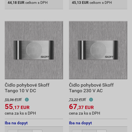
44,18
EUR
celkom s DPH
45,13
EUR
celkom s DPH
Čidlo pohybové Skoff
Čidlo pohybové Skoff
Tango 10 V DC
Tango 230 V AC
59,96 EUR
73,22 EUR
55
67
,17
EUR
,37
EUR
cena za ks s DPH
cena za ks s DPH
Iba na dopyt
Iba na dopyt