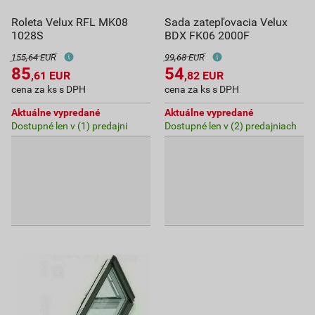
Roleta Velux RFL MK08
Sada zatepľovacia Velux
1028S
BDX FK06 2000F
155,64 EUR
99,68 EUR
85
54
,61
EUR
,82
EUR
cena za ks s DPH
cena za ks s DPH
Aktuálne vypredané
Aktuálne vypredané
Dostupné len v (1) predajni
Dostupné len v (2) predajniach