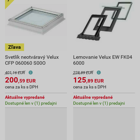
Svetlík neotváravý Velux
Lemovanie Velux EW FK04
CFP 060060 S00O
6000
401,16 EUR
228,89 EUR
200
125
,59
EUR
,89
EUR
cena za ks s DPH
cena za ks s DPH
Aktuálne vypredané
Aktuálne vypredané
Dostupné len v (1) predajni
Dostupné len v (1) predajni