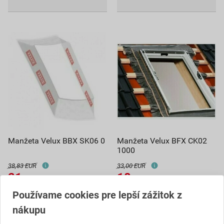
Manžeta Velux BBX SK06 0
Manžeta Velux BFX CK02
1000
38,83 EUR
33,00 EUR
21
18
,35
EUR
,15
EUR
cena za ks s DPH
cena za ks s DPH
Používame cookies pre lepší zážitok z
Aktuálne vypredané
Aktuálne vypredané
nákupu
Dostupné len v (1) predajni
Dostupné len v (2) predajniach