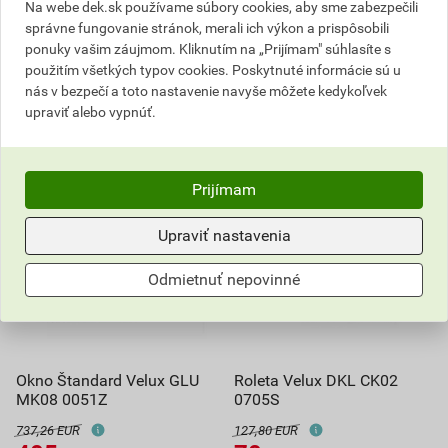
Na webe dek.sk používame súbory cookies, aby sme zabezpečili
správne fungovanie stránok, merali ich výkon a prispôsobili
ponuky vašim záujmom. Kliknutím na „Prijímam" súhlasíte s
použitím všetkých typov cookies. Poskytnuté informácie sú u
nás v bezpečí a toto nastavenie navyše môžete kedykoľvek
upraviť alebo vypnúť.
Prijímam
Upraviť nastavenia
Odmietnuť nepovinné
Okno Štandard Velux GLU
Roleta Velux DKL CK02
MK08 0051Z
0705S
737,26 EUR
127,80 EUR