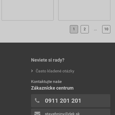
1
2
...
10
Neviete si rady?
Často kladené otázky
Kontaktujte naše
Zákaznícke centrum
0911 201 201
stavebniny@dek.sk