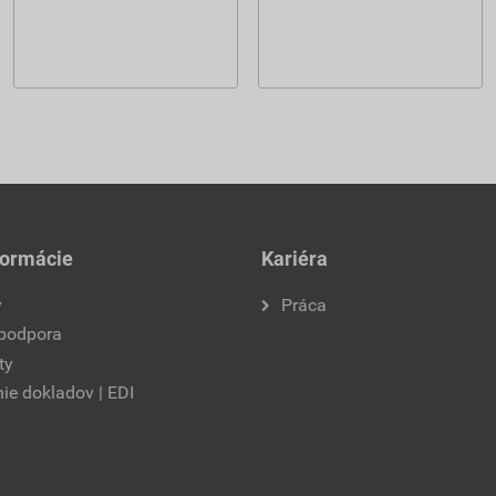
formácie
Kariéra
y
Práca
 podpora
ty
ie dokladov | EDI