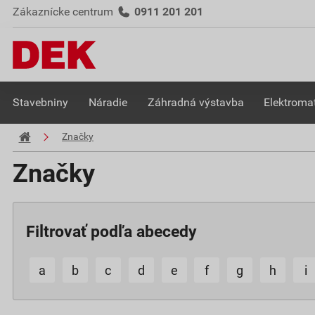
Zákaznícke centrum
0911 201 201
Stavebniny
Náradie
Záhradná výstavba
Elektromat
Značky
Značky
Filtrovať podľa abecedy
a
b
c
d
e
f
g
h
i