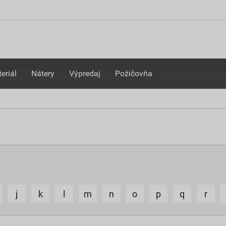
eriál
Nátery
Výpredaj
Požičovňa
j
k
l
m
n
o
p
q
r