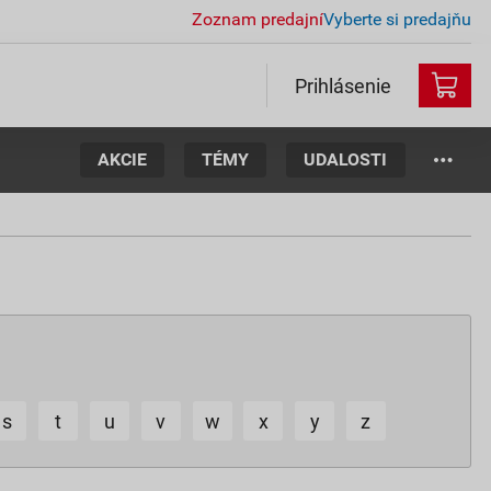
Zoznam predajní
Vyberte si predajňu
Prihlásenie
AKCIE
TÉMY
UDALOSTI
s
t
u
v
w
x
y
z