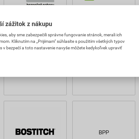
ší zážitok z nákupu
es, aby sme zabezpečili správne fungovanie stránok, merali ich
mom. Kliknutím na „Prijímam" súhlasíte s použitím všetkých typov
s v bezpečí a toto nastavenie navyše môžete kedykoľvek upraviť
BPP