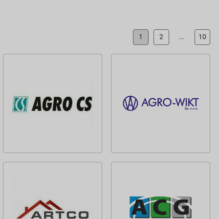
1
2
...
10