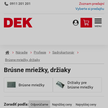
0911 201 201
Zoznam predajní
Vyberte si predajňu
MENU
Náradie
Profesie
Sadrokartonár
Brúsne mriežky, držiaky
Brúsne mriežky, držiaky
Držiaky pre
Brúsne mriežky
brúsne mriežky
Zoradiť podľa:
Odporúčame
Najnižšej ceny
Najvyššej ceny