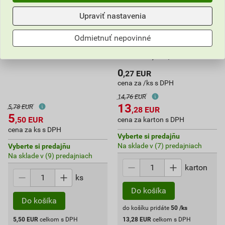
Upraviť nastavenia
Odmietnuť nepovinné
Držiak na brúsnu mriežku
Brúsna mriežka 93×280
105×230 mm
mm K180, 5ks/bal.
0
,27
EUR
cena za /ks s DPH
14,76 EUR
13
5,78 EUR
,28
EUR
5
,50
EUR
cena za karton s DPH
cena za ks s DPH
Vyberte si predajňu
Na sklade v (7) predajniach
Vyberte si predajňu
Na sklade v (9) predajniach
karton
ks
Do košíka
Do košíka
do košíku pridáte
50
/ks
5,50
EUR
celkom s DPH
13,28
EUR
celkom s DPH