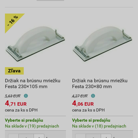
Držiak na brúsnu mriežku
Držiak na brúsnu mriežku
Festa 230×105 mm
Festa 230×80 mm
5,63 EUR
4,27 EUR
4
4
,71
EUR
,06
EUR
cena za ks s DPH
cena za ks s DPH
Vyberte si predajňu
Vyberte si predajňu
Na sklade v (19) predajniach
Na sklade v (18) predajniach