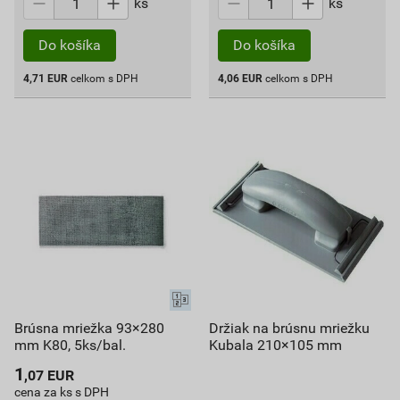
ks
ks
Do košíka
Do košíka
4,71
EUR
celkom s DPH
4,06
EUR
celkom s DPH
Brúsna mriežka 93×280
Držiak na brúsnu mriežku
mm K80, 5ks/bal.
Kubala 210×105 mm
1
,07
EUR
cena za ks s DPH