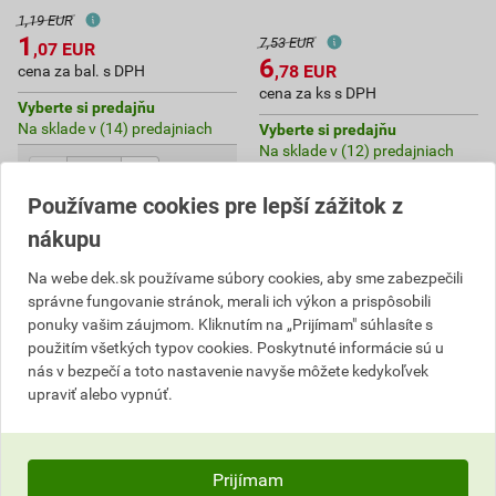
1,19 EUR
1
7,53 EUR
,07
EUR
6
,78
EUR
cena za bal. s DPH
cena za ks s DPH
Vyberte si predajňu
Na sklade v (14) predajniach
Vyberte si predajňu
Na sklade v (12) predajniach
bal.
ks
Používame cookies pre lepší zážitok z
Do košíka
nákupu
Do košíka
do košíku pridáte
1
ks
Na webe dek.sk používame súbory cookies, aby sme zabezpečili
1,07
EUR
celkom s DPH
6,78
EUR
celkom s DPH
správne fungovanie stránok, merali ich výkon a prispôsobili
ponuky vašim záujmom. Kliknutím na „Prijímam" súhlasíte s
použitím všetkých typov cookies. Poskytnuté informácie sú u
nás v bezpečí a toto nastavenie navyše môžete kedykoľvek
upraviť alebo vypnúť.
Prijímam