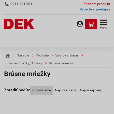
0911 201 201
Zoznam predajní
Vyberte si predajňu
MENU
Náradie
Profesie
Sadrokartonár
Brúsne mriežky, držiaky
Brúsne mriežky
Brúsne mriežky
Zoradiť podľa:
Odporúčame
Najnižšej ceny
Najvyššej ceny