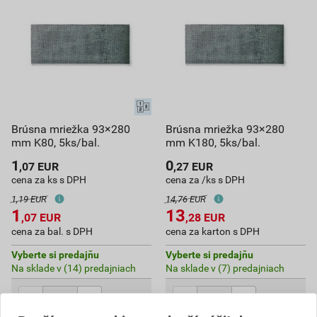
Brúsna mriežka 93×280
Brúsna mriežka 93×280
mm K80, 5ks/bal.
mm K180, 5ks/bal.
1
0
,07
EUR
,27
EUR
cena za ks s DPH
cena za /ks s DPH
1,19 EUR
14,76 EUR
1
13
,07
EUR
,28
EUR
cena za bal. s DPH
cena za karton s DPH
Vyberte si predajňu
Vyberte si predajňu
Na sklade v (14) predajniach
Na sklade v (7) predajniach
bal.
karton