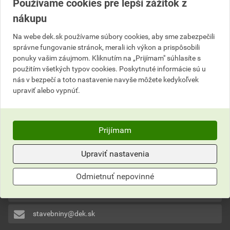
Používame cookies pre lepší zážitok z
Do košíka
Do košíka
nákupu
do košíku pridáte
1
ks
do košíku pridáte
50
/ks
Na webe dek.sk používame súbory cookies, aby sme zabezpečili
1,07
EUR
celkom s DPH
13,28
EUR
celkom s DPH
správne fungovanie stránok, merali ich výkon a prispôsobili
ponuky vašim záujmom. Kliknutím na „Prijímam" súhlasíte s
použitím všetkých typov cookies. Poskytnuté informácie sú u
nás v bezpečí a toto nastavenie navyše môžete kedykoľvek
upraviť alebo vypnúť.
Neviete si rady?
Prijímam
Často kladené otázky
Upraviť nastavenia
Kontaktujte naše
Zákaznícke centrum
Odmietnuť nepovinné
0911 201 201
stavebniny@dek.sk