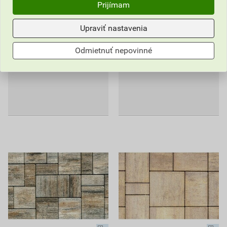
Prijímam
Dlažba Stadreko Delano 40
Dlažba Stadreko Delano 40
Upraviť nastavenia
mm sivá
mm sivá grafitová
Nedostupné na e-shope
Nedostupné na e-shope
Odmietnuť nepovinné