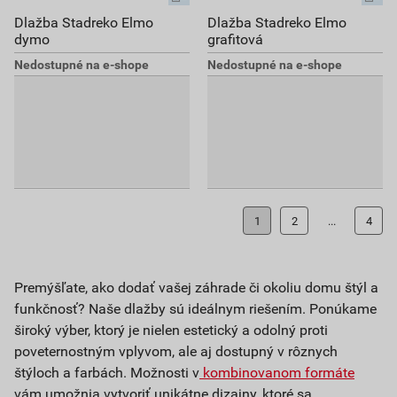
Dlažba Stadreko Elmo
Dlažba Stadreko Elmo
dymo
grafitová
Nedostupné na e-shope
Nedostupné na e-shope
1
2
...
4
Premýšľate, ako dodať vašej záhrade či okoliu domu štýl a
funkčnosť? Naše dlažby sú ideálnym riešením. Ponúkame
široký výber, ktorý je nielen estetický a odolný proti
poveternostným vplyvom, ale aj dostupný v rôznych
štýloch a farbách. Možnosti v
kombinovanom formáte
vám umožnia vytvoriť unikátne dizajny, ktoré sa