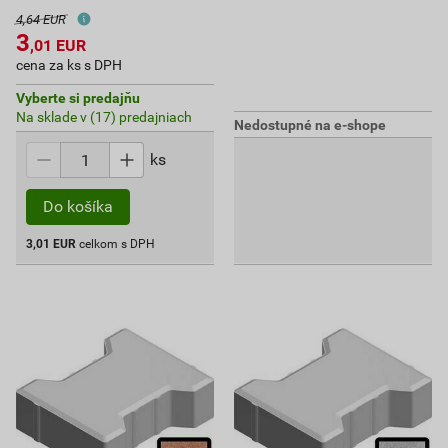
4,64 EUR
3
,01
EUR
cena za ks s DPH
Vyberte si predajňu
Na sklade v (17) predajniach
Nedostupné na e-shope
ks
Do košíka
3,01
EUR
celkom s DPH